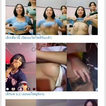
เด็กเดี่ยวนี้ เปิดนมวัดไซส์กันแล้ว
เด็กแค่ ม.2 เองนมใหญ่จังว่ะ