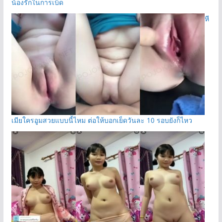
น้องรักในการเบ็ด
หี
เมียใครอูมสวยแบบนี้ไหม ต่อให้บอกเย็ดวันละ 10 รอบยังก็ไหว