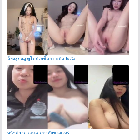
น้องลูกหมู ดูโตสวยขึ้นกว่าเดิมปะเนี่ย
หน้ามัธยม เเต่นมมหาลัยของเเทร่