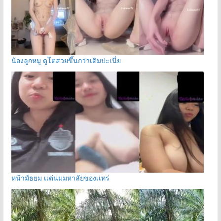
น้องลูกหมู ดูโตสวยขึ้นกว่าเดิมปะเนี่ย
หน้ามัธยม เเต่นมมหาลัยของเเทร่