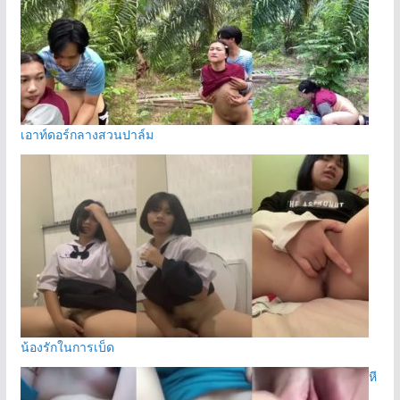
เอาท์ดอร์กลางสวนปาล์ม
น้องรักในการเบ็ด
หี