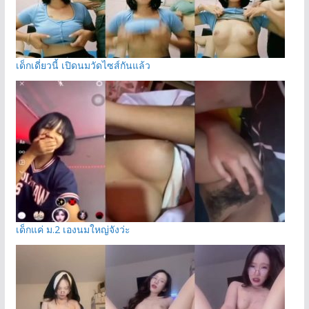
เด็กเดี่ยวนี้ เปิดนมวัดไซส์กันแล้ว
เด็กแค่ ม.2 เองนมใหญ่จังว่ะ