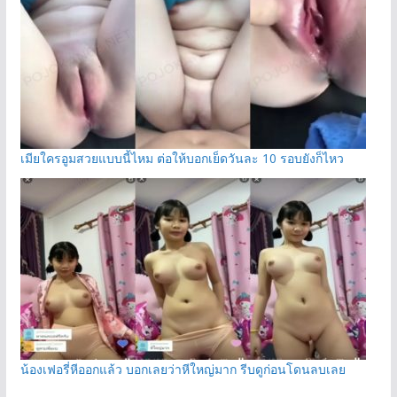
เมียใครอูมสวยแบบนี้ไหม ต่อให้บอกเย็ดวันละ 10 รอบยังก็ไหว
น้องเฟอรี่หีออกแล้ว บอกเลยว่าหีใหญ่มาก รีบดูก่อนโดนลบเลย