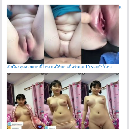
หี
เมียใครอูมสวยแบบนี้ไหม ต่อให้บอกเย็ดวันละ 10 รอบยังก็ไหว