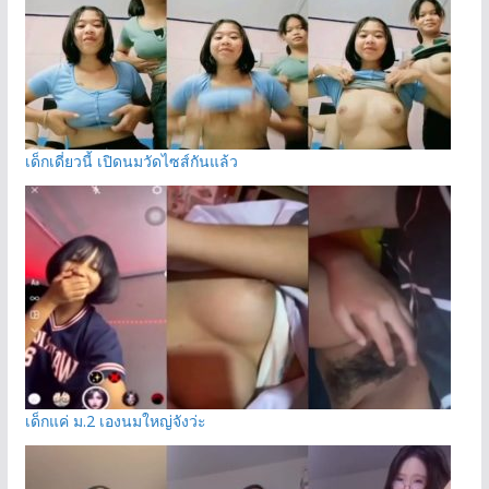
เด็กเดี่ยวนี้ เปิดนมวัดไซส์กันแล้ว
เด็กแค่ ม.2 เองนมใหญ่จังว่ะ