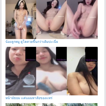
น้องลูกหมู ดูโตสวยขึ้นกว่าเดิมปะเนี่ย
หน้ามัธยม เเต่นมมหาลัยของเเทร่