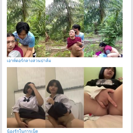
เอาท์ดอร์กลางสวนปาล์ม
น้องรักในการเบ็ด