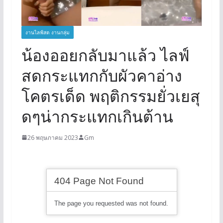
งานไลฟ์สด งานกลุ่ม
น้องออยกลับมาแล้ว ไลฟ์
สดกระแทกกับผัวคาอ่าง
โคตรเด็ด พฤติกรรมยั่วเยสุ
ดๆน่ากระแทกเกินต้าน
26 พฤษภาคม 2023
Gm