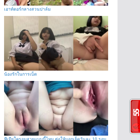
เอาท์ดอร์กลางสวนปาล์ม
น้องรักในการเบ็ด
หีเมียใครอูมสวยแบบนี้ไหม ต่อให้บอกเย็ดวันละ 10 รอบ