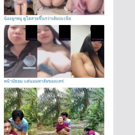
น้องลูกหมู ดูโตสวยขึ้นกว่าเดิมปะเนี่ย
หน้ามัธยม เเต่นมมหาลัยของเเทร่