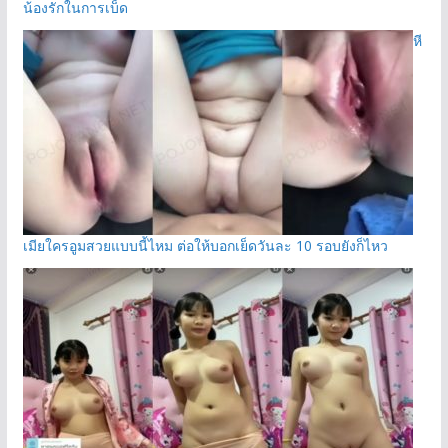
น้องรักในการเบ็ด
หี
เมียใครอูมสวยแบบนี้ไหม ต่อให้บอกเย็ดวันละ 10 รอบยังก็ไหว