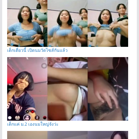
เด็กเดี่ยวนี้ เปิดนมวัดไซส์กันแล้ว
เด็กแค่ ม.2 เองนมใหญ่จังว่ะ