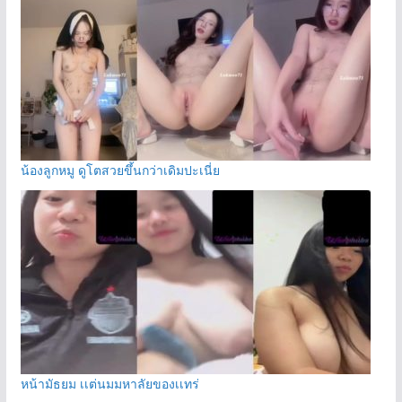
น้องลูกหมู ดูโตสวยขึ้นกว่าเดิมปะเนี่ย
หน้ามัธยม เเต่นมมหาลัยของเเทร่