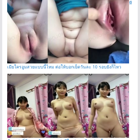
หี
เมียใครอูมสวยแบบนี้ไหม ต่อให้บอกเย็ดวันละ 10 รอบยังก็ไหว