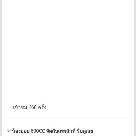
เข้าชม 468 ครั้ง
น้องออย 600CC จัดกับเทพสักที รีบดูเลย