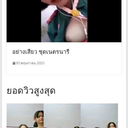
อย่างเสียว ชุดเนตรนารี
30 พฤษภาคม 2021
ยอดวิวสูงสุด