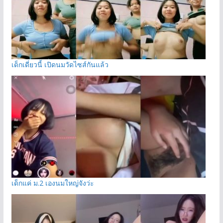
เด็กเดี่ยวนี้ เปิดนมวัดไซส์กันแล้ว
เด็กแค่ ม.2 เองนมใหญ่จังว่ะ