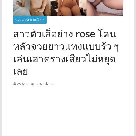
หลุดนักเรียน นักศึกษา
สาวตัวเล็อย่าง rose โดน
หลัวจวยยาวแทงแบบรัว ๆ
เล่นเอาครางเสียวไม่หยุด
เลย
25 ธันวาคม 2021
Gm