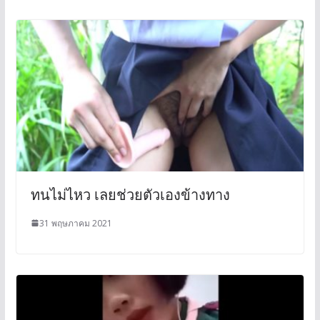
ทนไม่ไหว เลยช่วยตัวเองข้างทาง
31 พฤษภาคม 2021