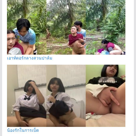
เอาท์ดอร์กลางสวนปาล์ม
น้องรักในการเบ็ด