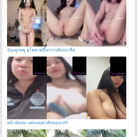
น้องลูกหมู ดูโตสวยขึ้นกว่าเดิมปะเนี่ย
หน้ามัธยม เเต่นมมหาลัยของเเทร่