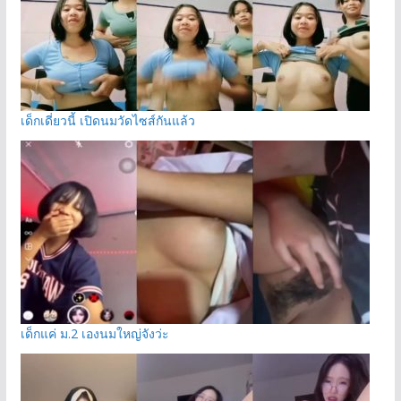
เด็กเดี่ยวนี้ เปิดนมวัดไซส์กันแล้ว
เด็กแค่ ม.2 เองนมใหญ่จังว่ะ