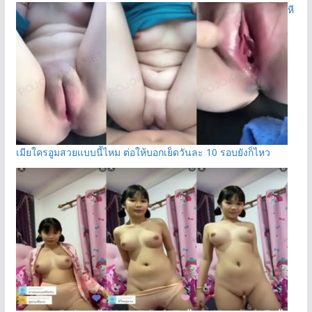
หี
เมียใครอูมสวยแบบนี้ไหม ต่อให้บอกเย็ดวันละ 10 รอบยังก็ไหว