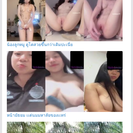
น้องลูกหมู ดูโตสวยขึ้นกว่าเดิมปะเนี่ย
หน้ามัธยม เเต่นมมหาลัยของเเทร่