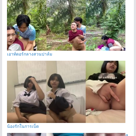
เอาท์ดอร์กลางสวนปาล์ม
น้องรักในการเบ็ด