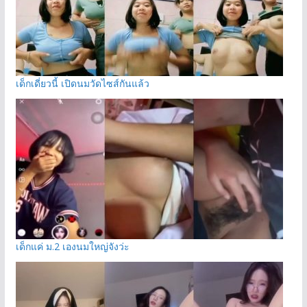
เด็กเดี่ยวนี้ เปิดนมวัดไซส์กันแล้ว
เด็กแค่ ม.2 เองนมใหญ่จังว่ะ