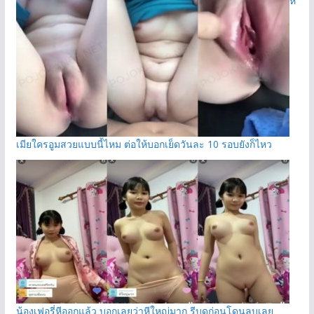
หี
เมียใครอูมสวยแบบนี้ไหม ต่อให้บอกเย็ดวันละ 10 รอบยังก็ไหว
น้องเฟอรี่หีออกแล้ว บอกเลยว่าหีใหญ่มาก รีบดูก่อนโดนลบเลย