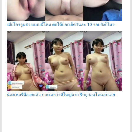
เมียใครอูมสวยแบบนี้ไหม ต่อให้บอกเย็ดวันละ 10 รอบยังก็ไหว
น้องเฟอรี่หีออกแล้ว บอกเลยว่าหีใหญ่มาก รีบดูก่อนโดนลบเลย