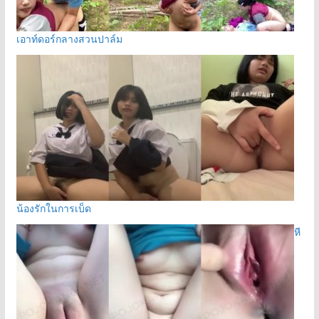
เอาท์ดอร์กลางสวนปาล์ม
น้องรักในการเบ็ด
หี