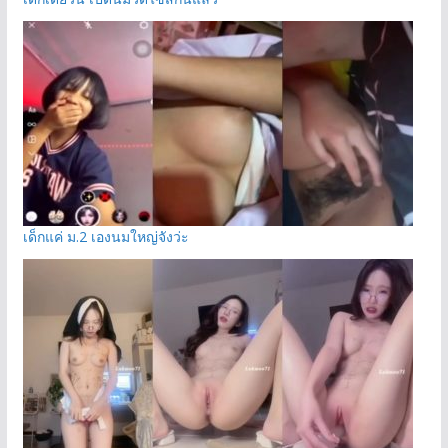
เด็กแค่ ม.2 เองนมใหญ่จังว่ะ