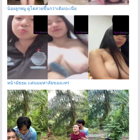
น้องลูกหมู ดูโตสวยขึ้นกว่าเดิมปะเนี่ย
หน้ามัธยม เเต่นมมหาลัยของเเทร่