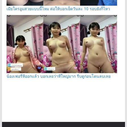
เมียใครอูมสวยแบบนี้ไหม ต่อให้บอกเย็ดวันละ 10 รอบยังก็ไหว
น้องเฟอรี่หีออกแล้ว บอกเลยว่าหีใหญ่มาก รีบดูก่อนโดนลบเลย