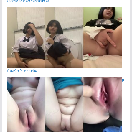
เอาท์ดอร์กลางสวนปาล์ม
น้องรักในการเบ็ด
หี