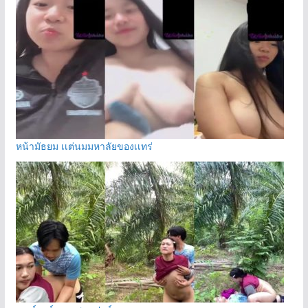
หน้ามัธยม เเต่นมมหาลัยของเเทร่