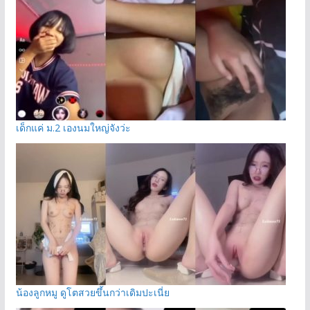
เด็กแค่ ม.2 เองนมใหญ่จังว่ะ
น้องลูกหมู ดูโตสวยขึ้นกว่าเดิมปะเนี่ย