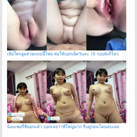
เมียใครอูมสวยแบบนี้ไหม ต่อให้บอกเย็ดวันละ 10 รอบยังก็ไหว
น้องเฟอรี่หีออกแล้ว บอกเลยว่าหีใหญ่มาก รีบดูก่อนโดนลบเลย