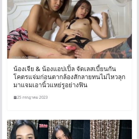
น้องเจีย & น้องแอปเปิ้ล จัดเลสเบี้ยนกัน
โคตรแจ่มก่อนตากล้องสักลายทนไม่ไหวลุก
มาแจมเอานิ้วแหย่รูอย่างฟิน
25 กรกฎาคม 2023