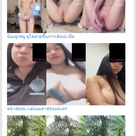
น้องลูกหมู ดูโตสวยขึ้นกว่าเดิมปะเนี่ย
หน้ามัธยม เเต่นมมหาลัยของเเทร่