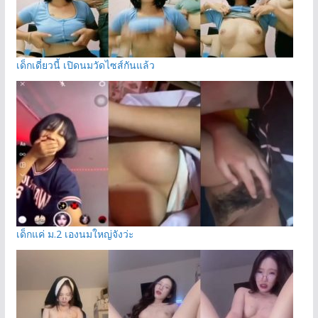
เด็กเดี่ยวนี้ เปิดนมวัดไซส์กันแล้ว
เด็กแค่ ม.2 เองนมใหญ่จังว่ะ