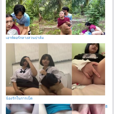
เอาท์ดอร์กลางสวนปาล์ม
น้องรักในการเบ็ด
หี