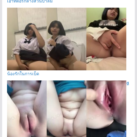
เอาท์ดอร์กลางสวนปาล์ม
น้องรักในการเบ็ด
หี