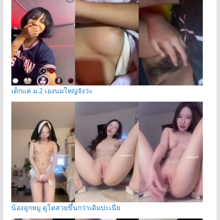
เด็กแค่ ม.2 เองนมใหญ่จังว่ะ
น้องลูกหมู ดูโตสวยขึ้นกว่าเดิมปะเนี่ย