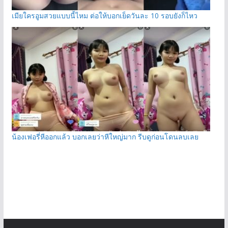
เมียใครอูมสวยแบบนี้ไหม ต่อให้บอกเย็ดวันละ 10 รอบยังก็ไหว
น้องเฟอรี่หีออกแล้ว บอกเลยว่าหีใหญ่มาก รีบดูก่อนโดนลบเลย