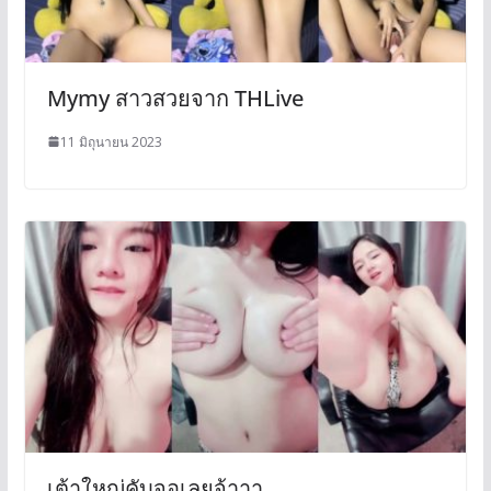
Mymy สาวสวยจาก THLive
11 มิถุนายน 2023
เต้าใหญ่คับจอเลยจ้าาา