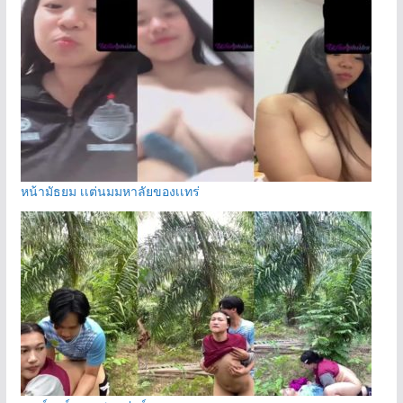
หน้ามัธยม เเต่นมมหาลัยของเเทร่