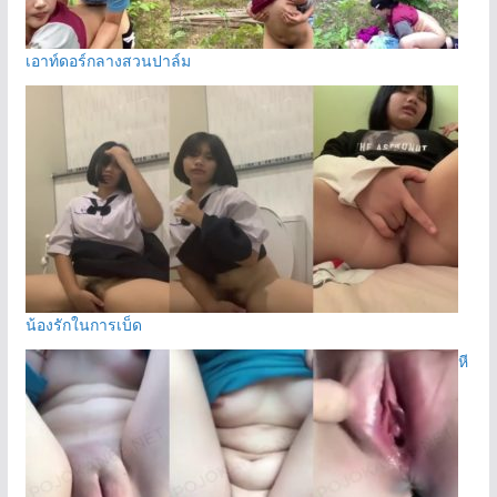
เอาท์ดอร์กลางสวนปาล์ม
น้องรักในการเบ็ด
หี