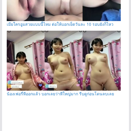
เมียใครอูมสวยแบบนี้ไหม ต่อให้บอกเย็ดวันละ 10 รอบยังก็ไหว
น้องเฟอรี่หีออกแล้ว บอกเลยว่าหีใหญ่มาก รีบดูก่อนโดนลบเลย