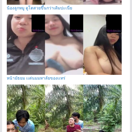
น้องลูกหมู ดูโตสวยขึ้นกว่าเดิมปะเนี่ย
หน้ามัธยม เเต่นมมหาลัยของเเทร่