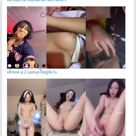
เด็กแค่ ม.2 เองนมใหญ่จังว่ะ