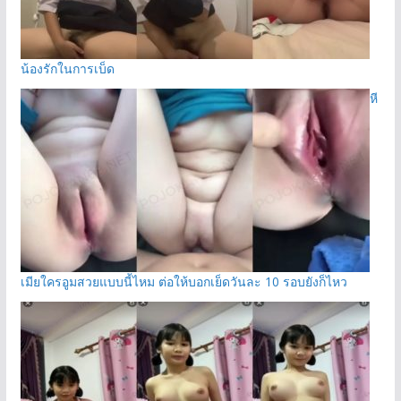
น้องรักในการเบ็ด
หี
เมียใครอูมสวยแบบนี้ไหม ต่อให้บอกเย็ดวันละ 10 รอบยังก็ไหว