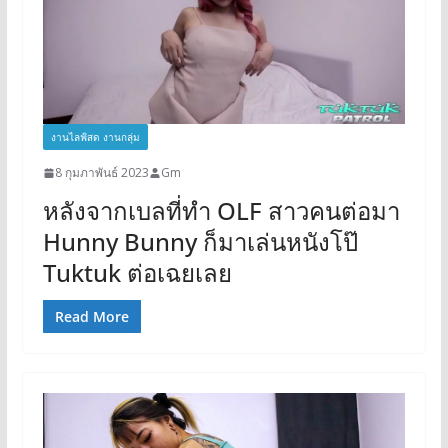
งานไลฟ์สด งานกลุ่ม
8 กุมภาพันธ์ 2023
Gm
หลังจากเบลที่ทำ OLF สาวคนต่อมา
Hunny Bunny ก็มาเล่นหนังโป๊
Tuktuk ต่อเฉยเลย
Read More