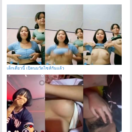
เด็กเดี่ยวนี้ เปิดนมวัดไซส์กันแล้ว