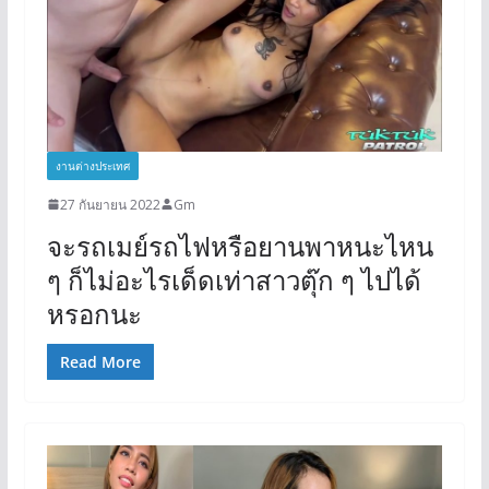
งานต่างประเทศ
27 กันยายน 2022
Gm
จะรถเมย์รถไฟหรือยานพาหนะไหน
ๆ ก็ไม่อะไรเด็ดเท่าสาวตุ๊ก ๆ ไปได้
หรอกนะ
Read More