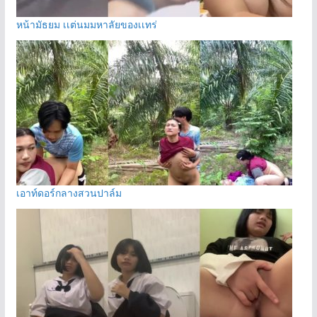
หน้ามัธยม เเต่นมมหาลัยของเเทร่
เอาท์ดอร์กลางสวนปาล์ม