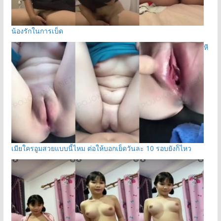
น้องรักในการเบ็ด
หี
เมียใครอูมสวยแบบนี้ไหม ต่อให้บอกเย็ดวันละ 10 รอบยังก็ไหว