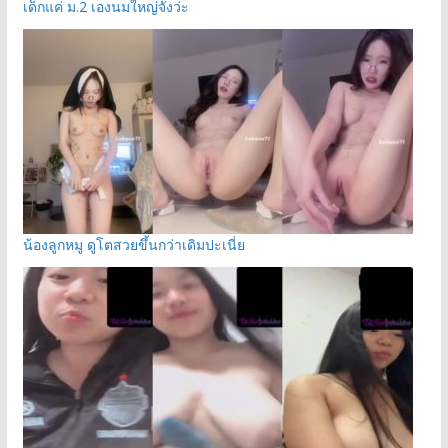
เด็กแค่ ม.2 เองนมใหญ่จังว่ะ
น้องลูกหมู ดูโตสวยขึ้นกว่าเดิมปะเนี่ย