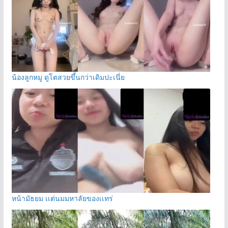
น้องลูกหมู ดูโตสวยขึ้นกว่าเดิมปะเนี่ย
หน้ามัธยม เเต่นมมหาลัยของเเทร่