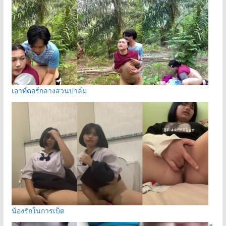
เอาท์ดอร์กลางสวนปาล์ม
น้องรักในการเบ็ด