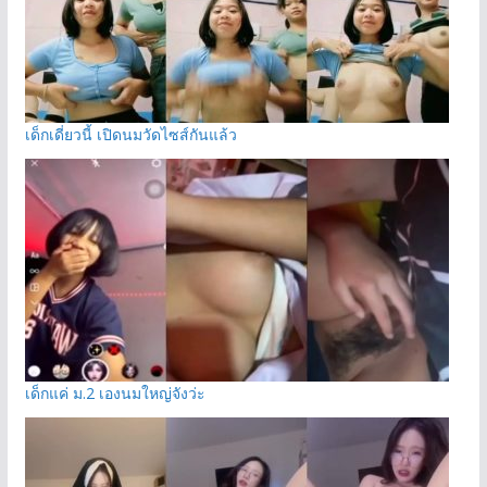
เด็กเดี่ยวนี้ เปิดนมวัดไซส์กันแล้ว
เด็กแค่ ม.2 เองนมใหญ่จังว่ะ