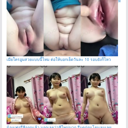
หี
เมียใครอูมสวยแบบนี้ไหม ต่อให้บอกเย็ดวันละ 10 รอบยังก็ไหว
น้องเฟอรี่หีออกแล้ว บอกเลยว่าหีใหญ่มาก รีบดูก่อนโดนลบเลย