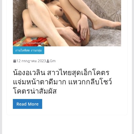
งานไลฟ์สด งานกลุ่ม
12 กรกฎาคม 2023
Gm
น้องอเวลิน สาวไทยสุดเอ็กโคตร
แจ่มหน้าตาดีมาก แหวกกลีบโชว์
โคตรน่าสัมผัส
Read More