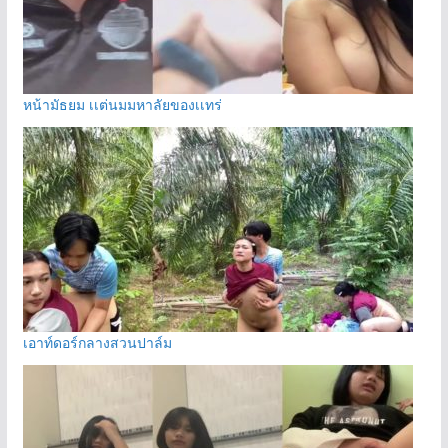
หน้ามัธยม เเต่นมมหาลัยของเเทร่
เอาท์ดอร์กลางสวนปาล์ม