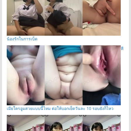
น้องรักในการเบ็ด
หี
เมียใครอูมสวยแบบนี้ไหม ต่อให้บอกเย็ดวันละ 10 รอบยังก็ไหว