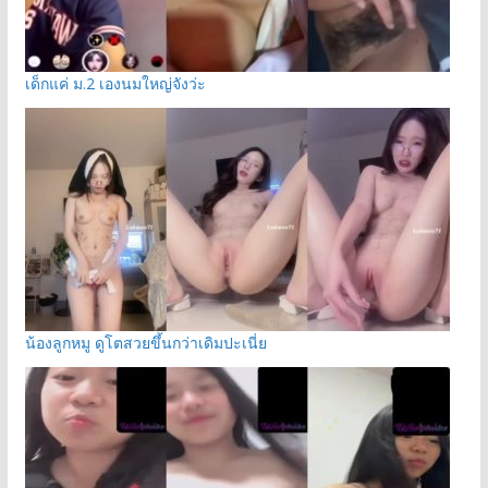
เด็กแค่ ม.2 เองนมใหญ่จังว่ะ
น้องลูกหมู ดูโตสวยขึ้นกว่าเดิมปะเนี่ย