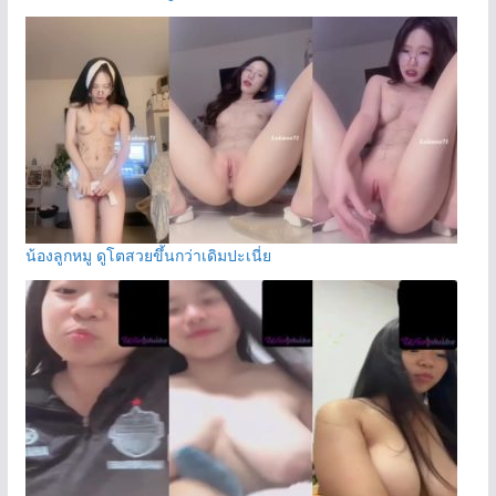
น้องลูกหมู ดูโตสวยขึ้นกว่าเดิมปะเนี่ย