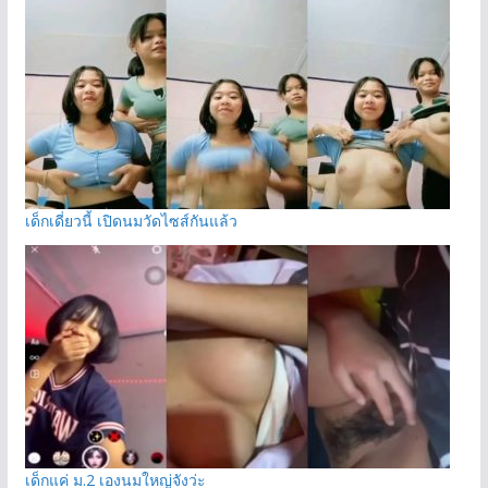
เด็กเดี่ยวนี้ เปิดนมวัดไซส์กันแล้ว
เด็กแค่ ม.2 เองนมใหญ่จังว่ะ