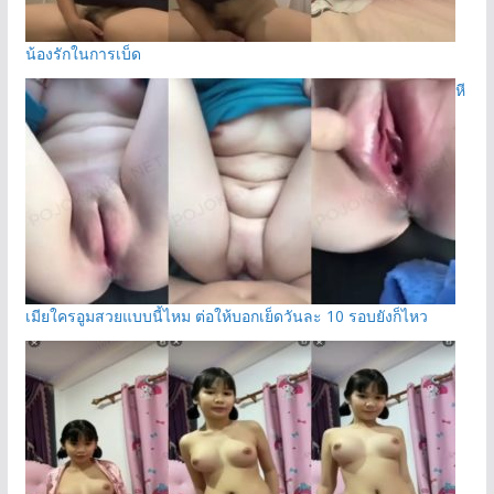
น้องรักในการเบ็ด
หี
เมียใครอูมสวยแบบนี้ไหม ต่อให้บอกเย็ดวันละ 10 รอบยังก็ไหว