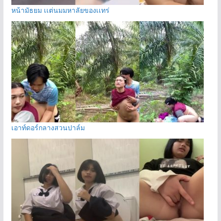
หน้ามัธยม เเต่นมมหาลัยของเเทร่
เอาท์ดอร์กลางสวนปาล์ม