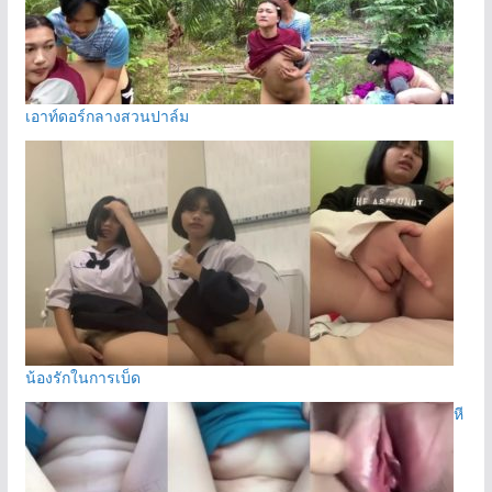
เอาท์ดอร์กลางสวนปาล์ม
น้องรักในการเบ็ด
หี