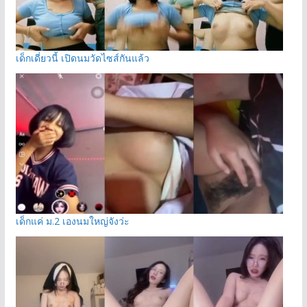
เด็กเดี่ยวนี้ เปิดนมวัดไซส์กันแล้ว
เด็กแค่ ม.2 เองนมใหญ่จังว่ะ