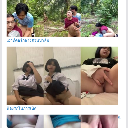
เอาท์ดอร์กลางสวนปาล์ม
น้องรักในการเบ็ด
หี