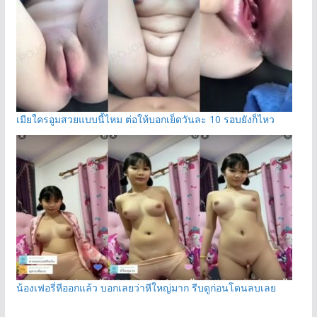
เมียใครอูมสวยแบบนี้ไหม ต่อให้บอกเย็ดวันละ 10 รอบยังก็ไหว
น้องเฟอรี่หีออกแล้ว บอกเลยว่าหีใหญ่มาก รีบดูก่อนโดนลบเลย