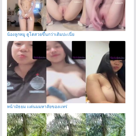
น้องลูกหมู ดูโตสวยขึ้นกว่าเดิมปะเนี่ย
หน้ามัธยม เเต่นมมหาลัยของเเทร่